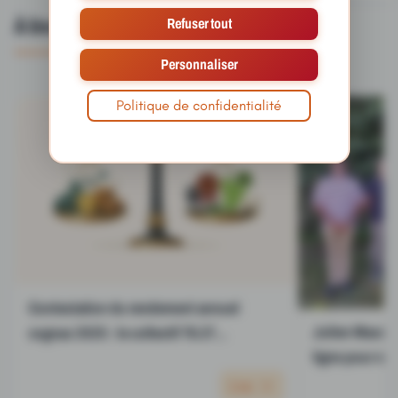
À lire aussi
Refuser tout
Personnaliser
Politique de confidentialité
Contestation du rendement annuel
Julien Massé à
cognac 2025 : le collectif 78.37
ligne pour ras
communique pour préciser les contours
charentaise ?
du recours formulé devant le Conseil
Lire