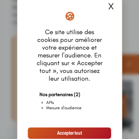
X
Masque
MANDATURE Dans un contexte économique et
interprofessionnel troublé, l’Union géné- rale des
viticulteurs pour l’AOC Cognac (UGVC)
Ce site utilise des
cookies pour améliorer
votre expérience et
mesurer l'audience. En
cliquant sur « Accepter
Article réservé aux abonnés
Publicités
tout », vous autorisez
Il vous reste
50%
de cet article à lire.
leur utilisation.
Pour lire la suite,
abonnez-vous
et profitez de
tous nos contenus exclusifs.
Nos partenaires
(2)
APIs
S'abonner maintenant
Mesure d'audience
Accepter tout