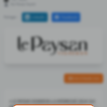
Par Florian Toumit
LinkedIn
Facebook
Partager :
Lire à haute voix
« LE PAYSAN VIGNERON » A INTERROGÉ CEUX QUI
N’ÉTAIENT PAS PRÉSENTS DANS LA DERNIÈRE